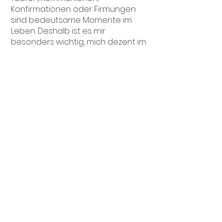
Konfirmationen oder Firmungen
sind bedeutsame Momente im
Leben. Deshalb ist es mir
besonders wichtig, mich dezent im
Hintergrund zu halten und die
Atmosphäre ungestört zu
dokumentieren. Ich arbeite
unaufdringlich und mit einem
geschulten Blick für die wichtigen
Momente, damit die Feier im
Mittelpunkt bleibt.
Ob der liebevolle Blick der Eltern
während der Taufe, das stolze
Lächeln eines Kindes nach der
Erstkommunion oder das feierliche
Ambiente der Kirche – ich achte
auf die kleinen Details und
besonderen Augenblicke, die
diese Feste unvergesslich
machen. Mein Ziel ist es, die